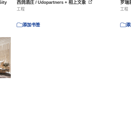
ity
西鸽酒庄 / Udopartners + 相上文象
罗瑞恩县
工程
工程
添加书签
添