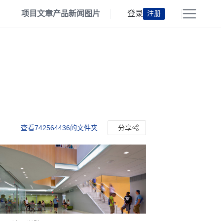
项目
文章
产品
新闻
图片
登录
注册
查看742564436的文件夹
分享