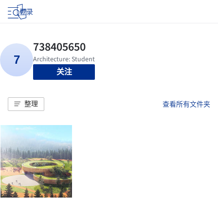
登录
关注
整理
查看所有文件夹