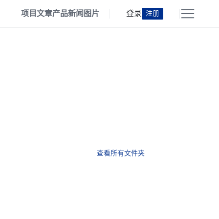
项目
文章
产品
新闻
图片
登录
注册
查看所有文件夹