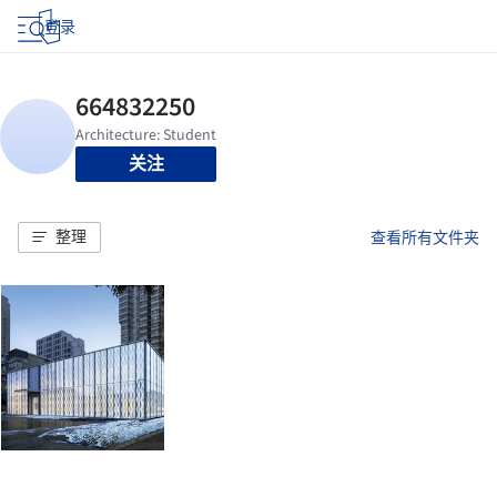
登录
关注
整理
查看所有文件夹