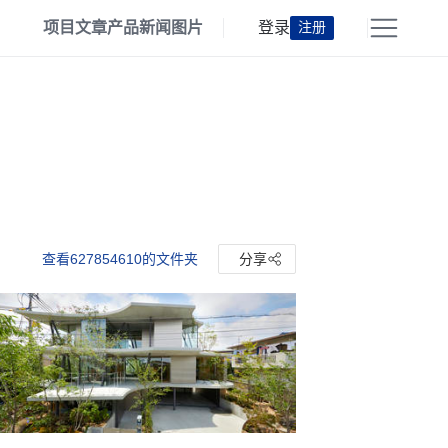
项目
文章
产品
新闻
图片
登录
注册
查看627854610的文件夹
分享