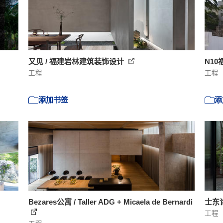
又见 / 福建岩林建筑装饰设计
N10福
工程
工程
添加书签
添
Bezares公寓 / Taller ADG + Micaela de Bernardi
士东许
工程