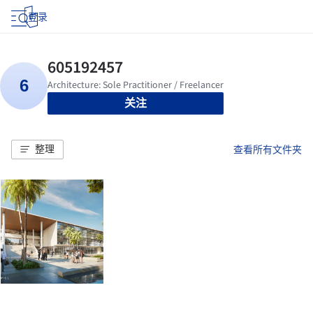
登录
关注
整理
查看所有文件夹