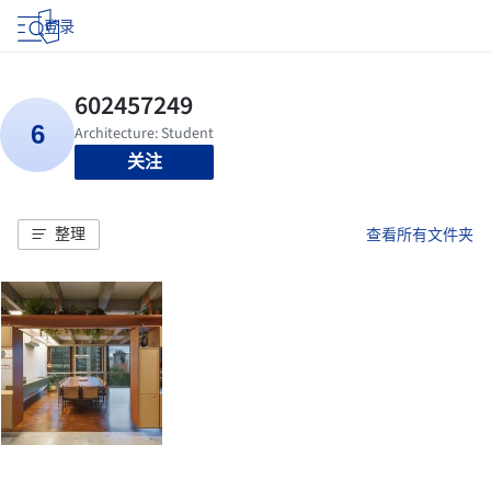
登录
关注
整理
查看所有文件夹