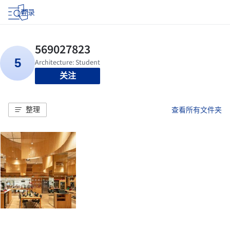
登录
关注
整理
查看所有文件夹