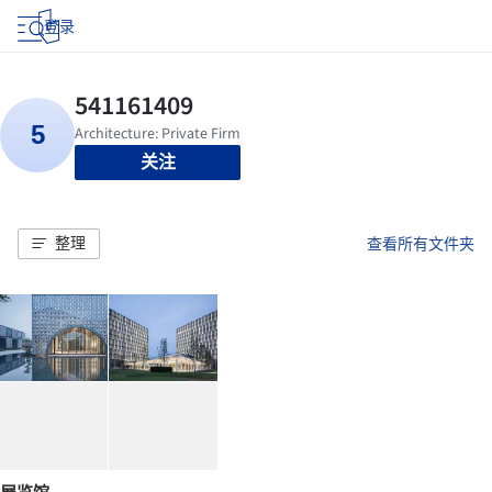
登录
关注
整理
查看所有文件夹