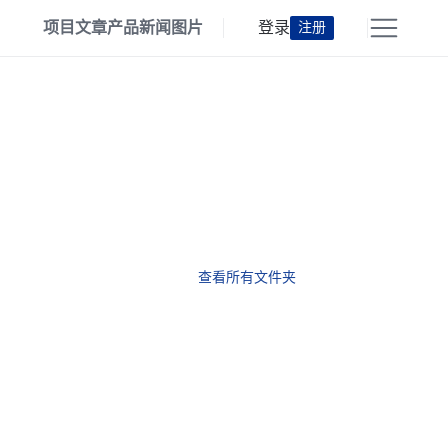
项目
文章
产品
新闻
图片
登录
注册
查看所有文件夹