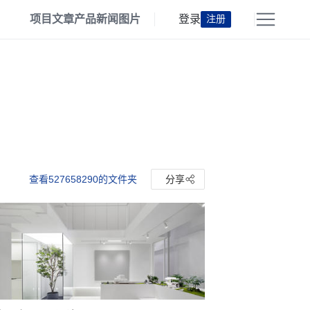
项目
文章
产品
新闻
图片
登录
注册
查看527658290的文件夹
分享