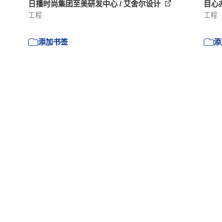
日播时尚集团至美研发中心 / 艾舍尔设计
目心
工程
工程
添加书签
添