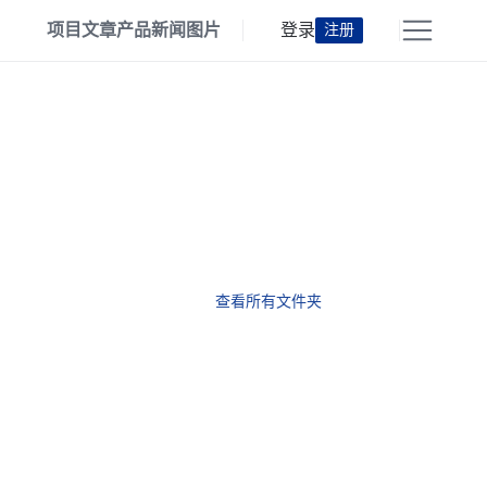
项目
文章
产品
新闻
图片
登录
注册
查看所有文件夹