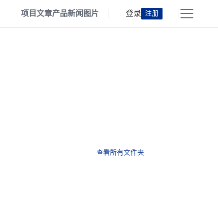
项目
文章
产品
新闻
图片
登录
注册
查看所有文件夹