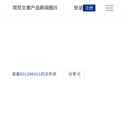
项目
文章
产品
新闻
图片
登录
注册
查看501286021的文件夹
分享