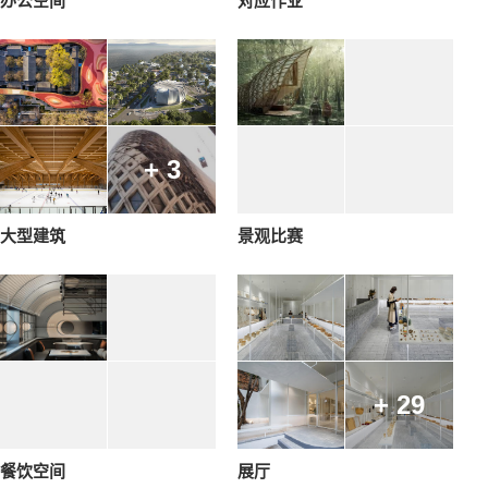
办公空间
对应作业
+ 3
大型建筑
景观比赛
+ 29
餐饮空间
展厅