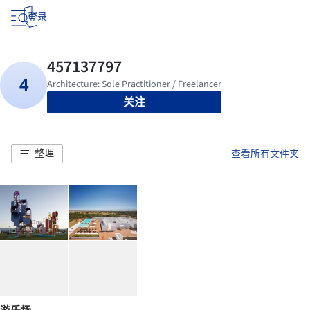
登录
关注
整理
查看所有文件夹