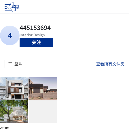
登录
关注
整理
查看所有文件夹