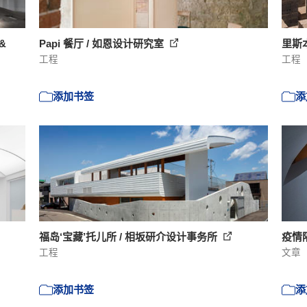
&
Papi 餐厅 / 如恩设计研究室
里斯本
工程
工程
添加书签
添
福岛‘宝藏’托儿所 / 相坂研介设计事务所
疫情
工程
文章
添加书签
添