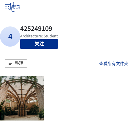
登录
关注
整理
查看所有文件夹