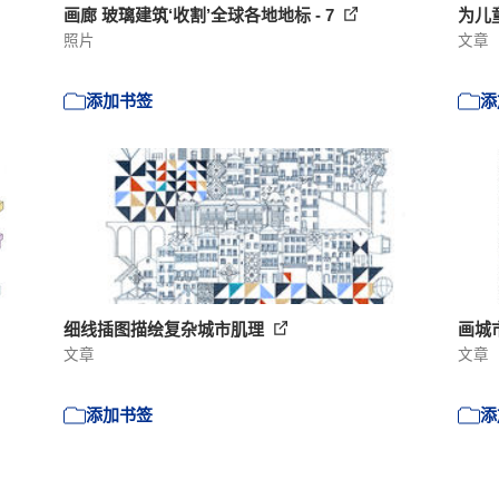
画廊 玻璃建筑‘收割’全球各地地标 - 7
为儿
照片
文章
添加书签
添
细线插图描绘复杂城市肌理
画城
文章
文章
添加书签
添