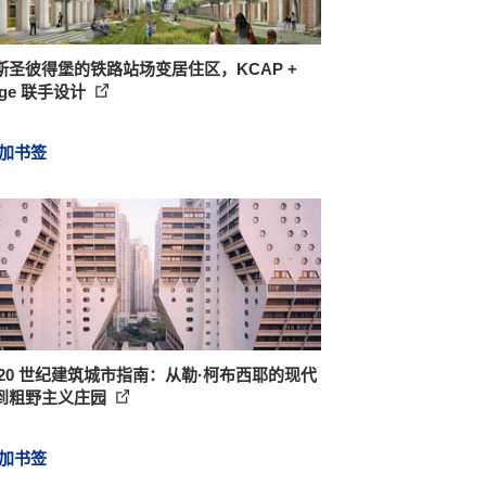
斯圣彼得堡的铁路站场变居住区，KCAP +
nge 联手设计
加书签
 20 世纪建筑城市指南：从勒·柯布西耶的现代
到粗野主义庄园
加书签