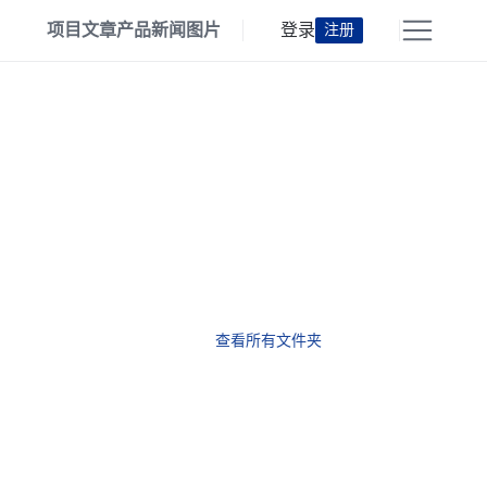
项目
文章
产品
新闻
图片
登录
注册
查看所有文件夹