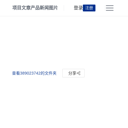
项目
文章
产品
新闻
图片
登录
注册
查看389023742的文件夹
分享