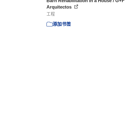
Barn Rehabilitation in a House / G+F
Arquitectos
工程
添加书签