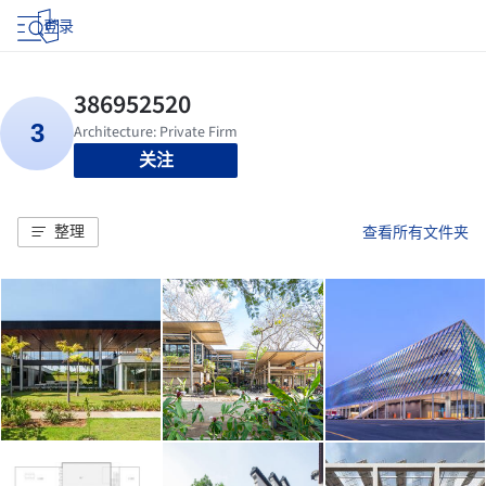
登录
关注
整理
查看所有文件夹