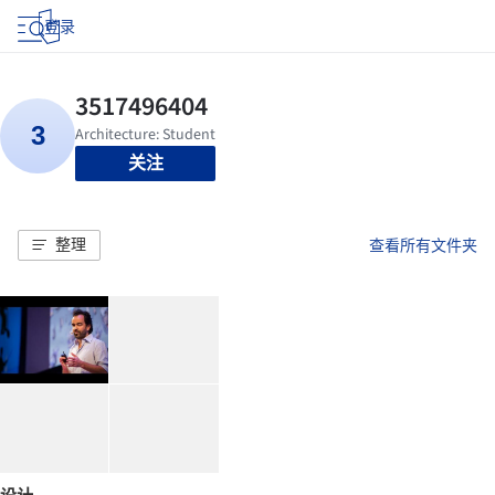
登录
关注
整理
查看所有文件夹