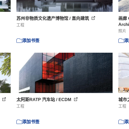
苏州非物质文化遗产博物馆 / 直向建筑
画廊 C
Archi
工程
照片
添加书签
添
o
太阿斯RATP 汽车站 / ECDM
城市
工程
工程
添加书签
添