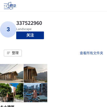
登录
关注
整理
查看所有文件夹