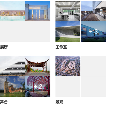
+ 3
展厅
工作室
+ 2
舞台
景观