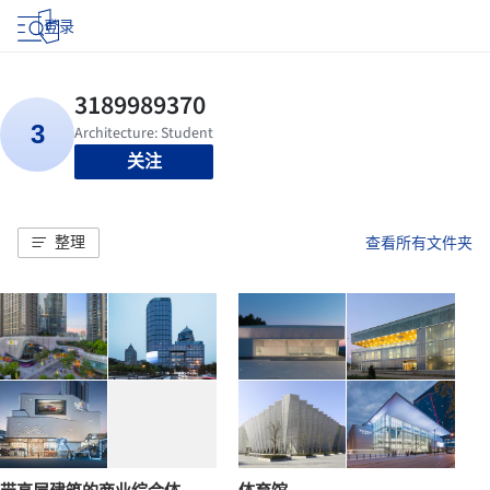
登录
关注
整理
查看所有文件夹