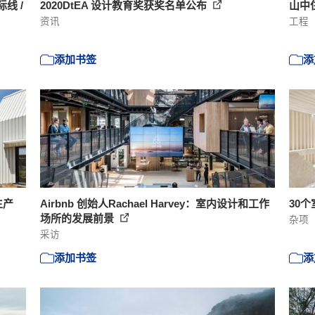
线 /
2020DtEA 设计教育奖获奖名单公布
山中住
资讯
工程
添加书签
添
生产
Airbnb 创始人Rachael Harvey：室内设计和工作
30
场所的发展前景
杂项
采访
添加书签
添