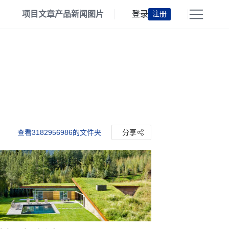
项目
文章
产品
新闻
图片
登录
注册
查看3182956986的文件夹
分享