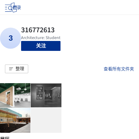
登录
关注
整理
查看所有文件夹