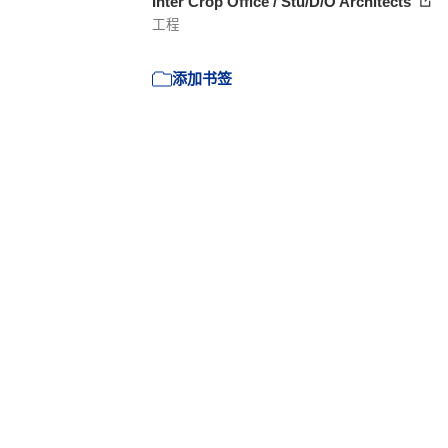
Inter Crop Office / Stu/D/O Architects
工程
添加书签