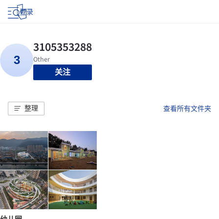
登录
关注
整理
查看所有文件夹