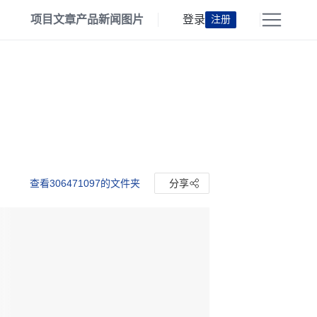
项目
文章
产品
新闻
图片
登录
注册
查看306471097的文件夹
分享