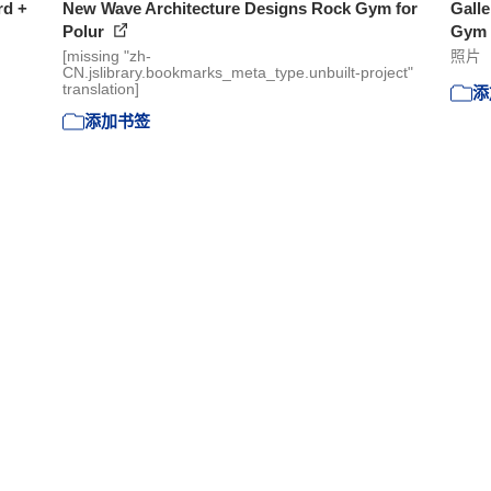
rd +
New Wave Architecture Designs Rock Gym for
Galle
Polur
Gym f
[missing "zh-
照片
CN.jslibrary.bookmarks_meta_type.unbuilt-project"
translation]
添
添加书签