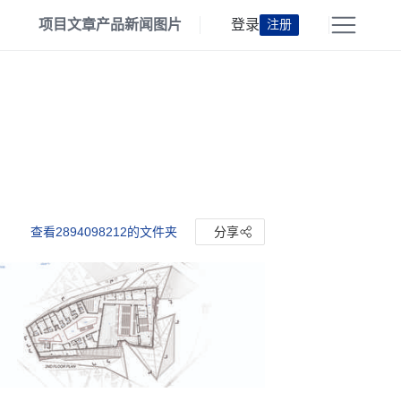
项目
文章
产品
新闻
图片
登录
注册
查看2894098212的文件夹
分享