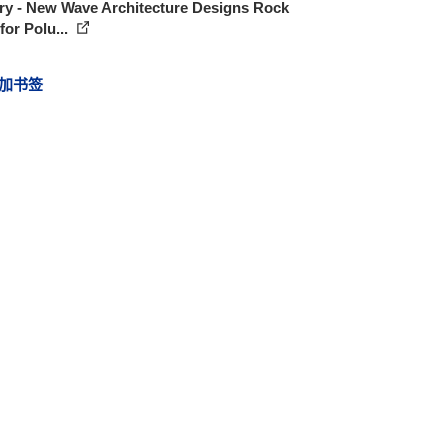
ry - New Wave Architecture Designs Rock
or Polu...
加书签