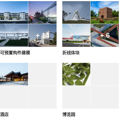
+ 14
+ 6
可预置构件建模
折线体块
酒店
博览园