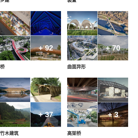
乡建
装置
+ 92
+ 70
桥
曲面异形
+ 37
+ 3
竹木建筑
高架桥