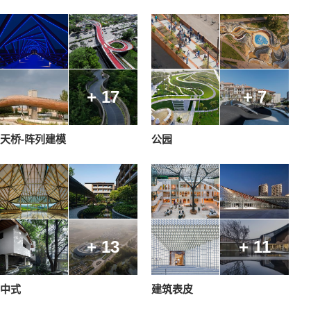
+ 17
+ 7
天桥-阵列建模
公园
+ 13
+ 11
中式
建筑表皮