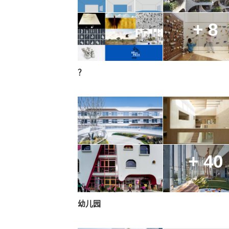
+ 8
？
+ 40
幼儿园