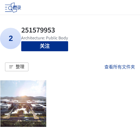
登录
关注
整理
查看所有文件夹