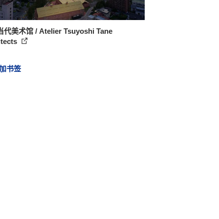
美术馆 / Atelier Tsuyoshi Tane
itects
加书签