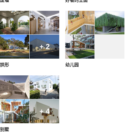
废墟
好看的立面
+ 2
拱形
幼儿园
+ 4
别墅