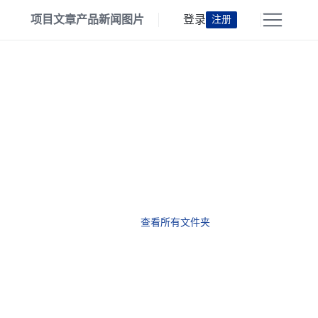
项目
文章
产品
新闻
图片
登录
注册
查看所有文件夹