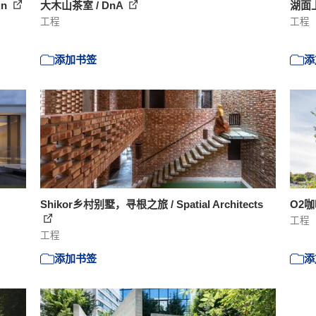
gn
大木山茶室 / DnA
湖面上
工程
工程
添加书签
添
Shikor乡村别墅，寻根之旅 / Spatial Architects
O2咖啡
工程
工程
添加书签
添