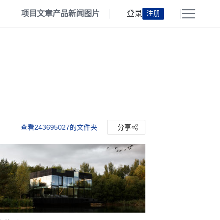
项目
文章
产品
新闻
图片
登录
注册
查看243695027的文件夹
分享