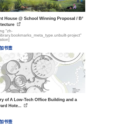
nt House @ School Winning Proposal / B²
itecture
ing "zh-
library.bookmarks_meta_type.unbuilt-project"
ation]
加书签
ry of A Low-Tech Office Building and a
ard Hote...
加书签