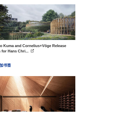
o Kuma and Cornelius+Vöge Release
 for Hans Chri...
加书签