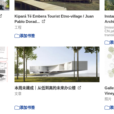
Kipará Té Embera Tourist Etno-village / Juan
Insta
Pablo Dorad...
Arch
工程
[miss
CN.js
transl
添加书签
添
本周未建成｜从低到高的未来办公楼
Galle
Viney
文章
照片
添加书签
添