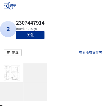
登录
关注
整理
查看所有文件夹