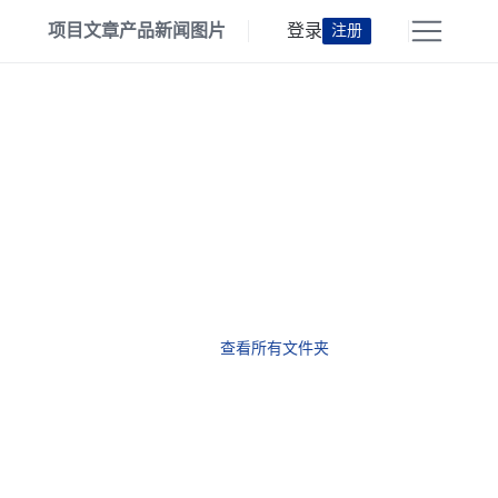
项目
文章
产品
新闻
图片
登录
注册
查看所有文件夹