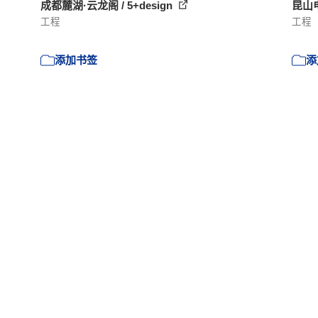
成都麓湖·云龙阁 / 5+design
昆山电
工程
工程
添加书签
添