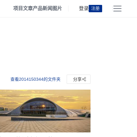
项目
文章
产品
新闻
图片
登录
注册
查看2014150344的文件夹
分享