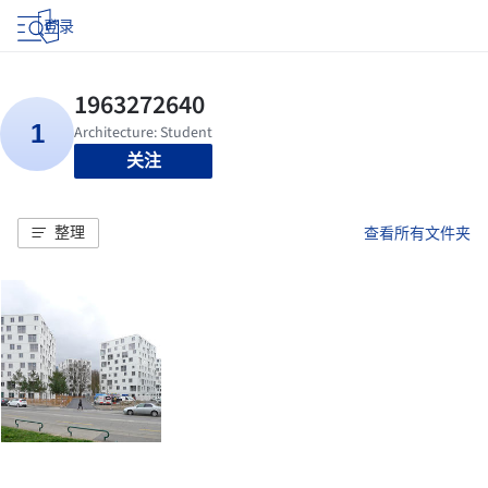
登录
关注
整理
查看所有文件夹