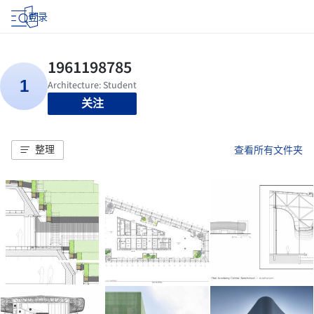
登录
关注
整理
查看所有文件夹