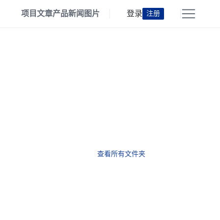
项目
文章
产品
新闻
图片
登录
注册
查看所有文件夹