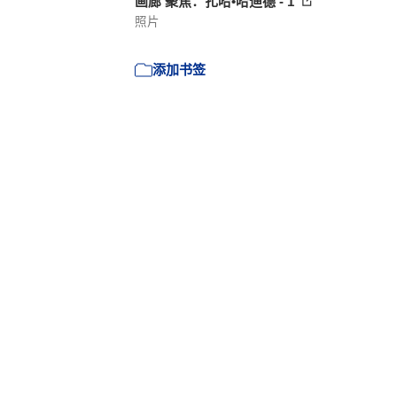
画廊 聚焦：扎哈•哈迪德 - 1
照片
添加书签