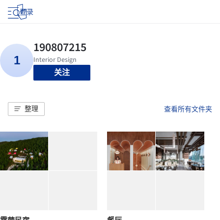
登录
关注
整理
查看所有文件夹