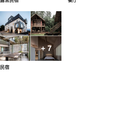
露营民宿
餐厅
+ 7
民宿