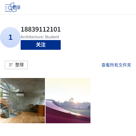
登录
关注
整理
查看所有文件夹